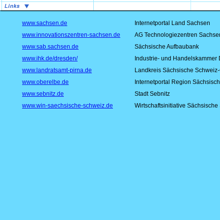
www.sachsen.de
Internetportal Land Sachsen
www.innovationszentren-sachsen.de
AG Technologiezentren Sachse
www.sab.sachsen.de
Sächsische Aufbaubank
www.ihk.de/dresden/
Industrie- und Handelskammer
www.landratsamt-pirna.de
Landkreis Sächsische Schweiz-
www.oberelbe.de
Internetportal Region Sächsisc
www.sebnitz.de
Stadt Sebnitz
www.win-saechsische-schweiz.de
Wirtschaftsinitiative Sächsisch